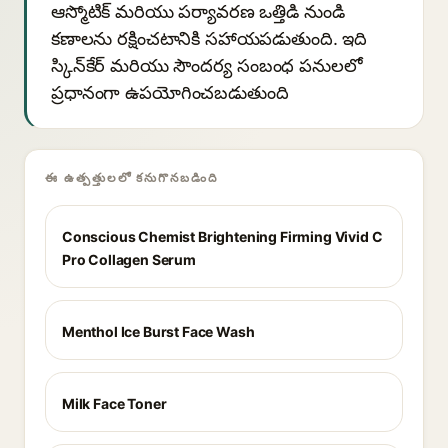
ఆస్మోటిక్ మరియు పర్యావరణ ఒత్తిడి నుండి
కణాలను రక్షించటానికి సహాయపడుతుంది. ఇది
స్కిన్‌కేర్ మరియు సౌందర్య సంబంధ పనులలో
ప్రధానంగా ఉపయోగించబడుతుంది
ఈ ఉత్పత్తులలో కనుగొనబడింది
Conscious Chemist Brightening Firming Vivid C
Pro Collagen Serum
Menthol Ice Burst Face Wash
Milk Face Toner