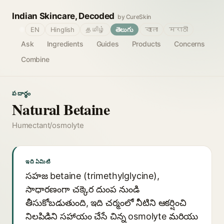
Indian Skincare, Decoded
by CureSkin
🌐
EN
Hinglish
தமிழ்
తెలుగు
বাংলা
मराठी
Ask
Ingredients
Guides
Products
Concerns
Combine
పదార్థం
Natural Betaine
Humectant/osmolyte
ఇది ఏమిటి
సహజ betaine (trimethylglycine),
సాధారణంగా చక్కెర దుంప నుండి
తీసుకోబడుతుంది, ఇది చర్మంలో నీటిని ఆకర్షించి
నిలపిడిని సహాయం చేసే చిన్న osmolyte మరియు