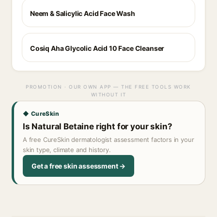
Neem & Salicylic Acid Face Wash
Cosiq Aha Glycolic Acid 10 Face Cleanser
PROMOTION · OUR OWN APP — THE FREE TOOLS WORK
WITHOUT IT
◆ CureSkin
Is Natural Betaine right for your skin?
A free CureSkin dermatologist assessment factors in your
skin type, climate and history.
Get a free skin assessment →