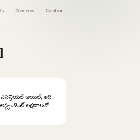
ts
Concerns
Combine
l
న ఎసెన్షియల్ ఆయిల్, ఇది
్ట్రింజెంట్ లక్షణాలతో