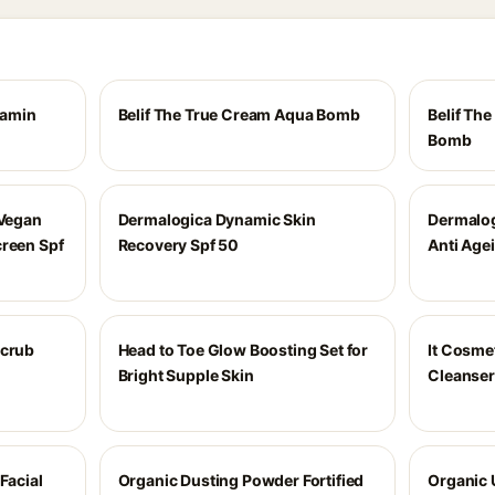
tamin
Belif The True Cream Aqua Bomb
Belif Th
Bomb
 Vegan
Dermalogica Dynamic Skin
Dermalog
creen Spf
Recovery Spf 50
Anti Age
Scrub
Head to Toe Glow Boosting Set for
It Cosme
Bright Supple Skin
Cleanser
Facial
Organic Dusting Powder Fortified
Organic 