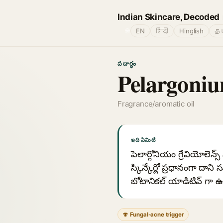
Indian Skincare, Decoded
🌐
EN
हिंदी
Hinglish
தம
పదార్థం
Pelargoniu
Fragrance/aromatic oil
ఇది ఏమిటి
పెలార్గోనియం గ్రేవియోలెన్
స్కిన్కేర్లో ప్రధానంగా ద
బోటానికల్ యాడిటివ్ గా
🍄 Fungal-acne trigger