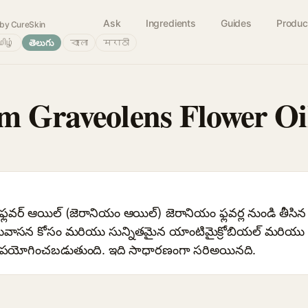
Ask
Ingredients
Guides
Produc
by CureSkin
ிழ்
తెలుగు
বাংলা
मराठी
m Graveolens Flower Oi
స్ ఫ్లవర్ ఆయిల్ (జెరానియం ఆయిల్) జెరానియం ఫ్లవర్ల నుండి తీసి
ాని సువాసన కోసం మరియు సున్నితమైన యాంటిమైక్రోబియల్ మరియు అస
 ఉపయోగించబడుతుంది. ఇది సాధారణంగా సరిఅయినది.