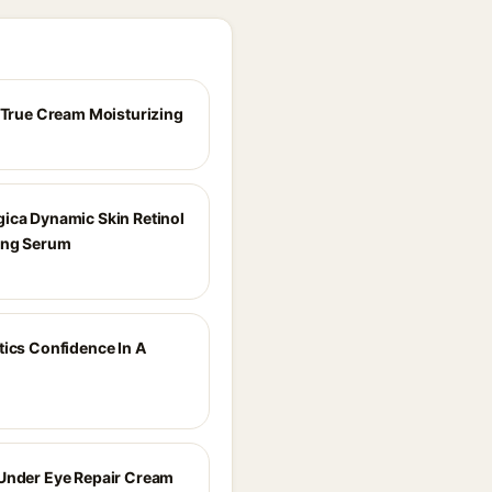
e True Cream Moisturizing
ica Dynamic Skin Retinol
ing Serum
tics Confidence In A
Under Eye Repair Cream