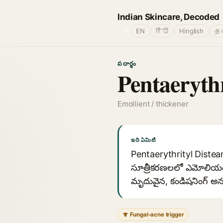
Indian Skincare, Decoded
🌐
EN
हिंदी
Hinglish
தம
పదార్థం
Pentaerythr
Emollient / thickener
ఇది ఏమిటి
Pentaerythrityl Disteara
సూత్రీకరణలలో ఎమోలియంట్
మృదువైన, కండిషనింగ్ అను
🍄 Fungal-acne trigger