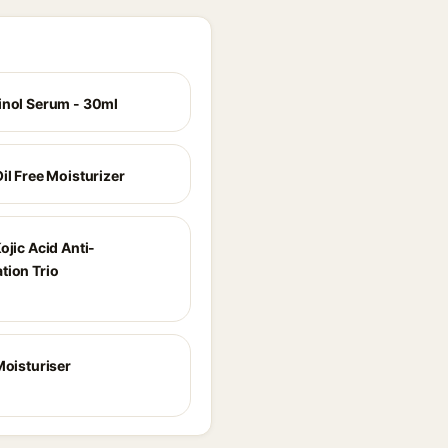
inol Serum - 30ml
il Free Moisturizer
ojic Acid Anti-
tion Trio
Moisturiser