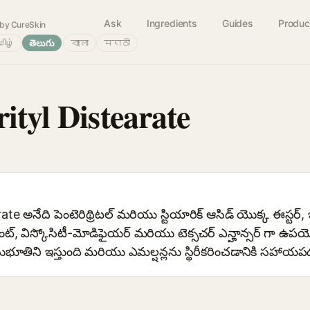
Ask
Ingredients
Guides
Produc
by CureSkin
ிழ்
తెలుగు
বাংলা
मराठी
ityl Distearate
te అనేది పెంటెరిథ్రిటల్ మరియు స్టియారిక్ ఆసిడ్ యొక్క ఈస్టర్,
, విస్కోసిటీ-మోడిఫైయర్ మరియు టెక్సచర్ ఎన్హాన్సర్ గా ఉప
భూతిని ఇస్తుంది మరియు ఎమల్షన్లను స్థిరీకరించడానికి సహాయప