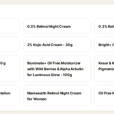
0.3% Retinol Night Cream
0.3% Ret
2% Kojic Acid Cream - 30g
Bright+ O
50 g
Illuminate+ Oil Free Moisturizer
Kesar & K
with Wild Berries & Alpha Arbutin
Pigmenta
for Luminous Glow - 100g
ntation
Mamaearth Retinol Night Cream
Oil Free 
For Women