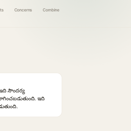
ts
Concerns
Combine
 ఇది సౌందర్య
యోగించబడుతుంది. ఇది
డుతుంది.