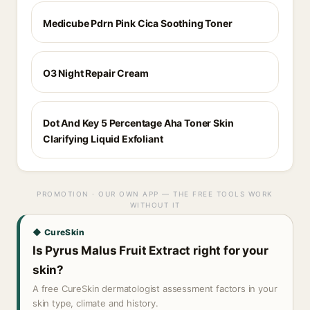
Medicube Pdrn Pink Cica Soothing Toner
O3 Night Repair Cream
Dot And Key 5 Percentage Aha Toner Skin
Clarifying Liquid Exfoliant
PROMOTION · OUR OWN APP — THE FREE TOOLS WORK
WITHOUT IT
◆ CureSkin
Is Pyrus Malus Fruit Extract right for your
skin?
A free CureSkin dermatologist assessment factors in your
skin type, climate and history.