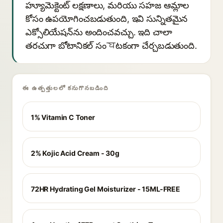
హ్యూమెక్టెంట్ లక్షణాలు, మరియు సహజ ఆమ్లాల
కోసం ఉపయోగించబడుతుంది, ఇవి సున్నితమైన
ఎక్సోలియేషన్‌ను అందించవచ్చు. ఇది చాలా
తరచుగా బోటానికల్ సంघటకంగా చేర్చబడుతుంది.
ఈ ఉత్పత్తులలో కనుగొనబడింది
1% Vitamin C Toner
2% Kojic Acid Cream - 30g
72HR Hydrating Gel Moisturizer - 15ML-FREE