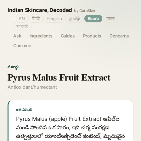
Indian Skincare, Decoded
by CureSkin
🌐
EN
हिंदी
Hinglish
தமிழ்
తెలుగు
বাংলা
मराठी
Ask
Ingredients
Guides
Products
Concerns
Combine
పదార్థం
Pyrus Malus Fruit Extract
Antioxidant/humectant
ఇది ఏమిటి
Pyrus Malus (apple) Fruit Extract ఆపిల్‌ల
నుండి పొందిన ఒక సారం, ఇది చర్మ సంరక్షణ
ఉత్పత్తులలో యాంటీఆక్సిడెంట్ కంటెంట్, మృదువైన