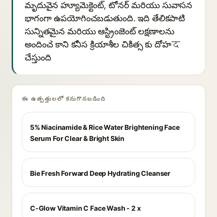
మృదువైన హ్యూమెక్టెంట్, టోనర్ మరియు సువాసన
భాగంగా ఉపయోగించబడుతుంది. ఇది తేలికపాటి
సున్నితమైన మరియు ఆస్ట్రింజెంట్ లక్షణాలను
అందించે కాని కనీస క్రియాశీల చికిత్స కు దోహद
చేస్తుంది
ఈ ఉత్పత్తులలో కనుగొనబడింది
5% Niacinamide & Rice Water Brightening Face
Serum For Clear & Bright Skin
Bie Fresh Forward Deep Hydrating Cleanser
C-Glow Vitamin C Face Wash - 2 x