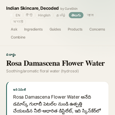
Indian Skincare, Decoded
by CureSkin
🌐
EN
हिंदी
Hinglish
தமிழ்
తెలుగు
বাংলা
मराठी
Ask
Ingredients
Guides
Products
Concerns
Combine
పదార్థం
Rosa Damascena Flower Water
Soothing/aromatic floral water (hydrosol)
ఇది ఏమిటి
Rosa Damascena Flower Water అనేది
డమాస్క్ గులాబీ పెటల్‌ల నుండి ఉత్పత్తి
చేయబడిన నీటి-ఆధారిత డిస్టిలేట్, ఇది స్కిన్‌కేర్‌లో