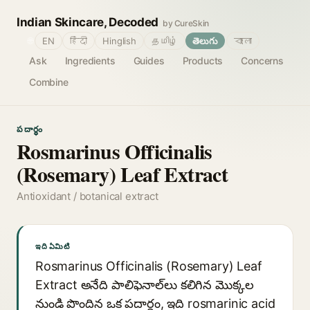
Indian Skincare, Decoded
by CureSkin
🌐
EN
हिंदी
Hinglish
தமிழ்
తెలుగు
বাংলা
Ask
Ingredients
Guides
Products
Concerns
Combine
పదార్థం
Rosmarinus Officinalis
(Rosemary) Leaf Extract
Antioxidant / botanical extract
ఇది ఏమిటి
Rosmarinus Officinalis (Rosemary) Leaf
Extract అనేది పాలిఫెనాల్‌లు కలిగిన మొక్కల
నుండి పొందిన ఒక పదార్థం, ఇది rosmarinic acid