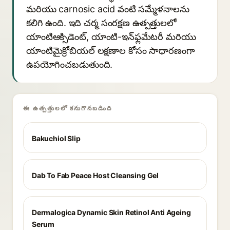
మరియు carnosic acid వంటి సమ్మేళనాలను
కలిగి ఉంది. ఇది చర్మ సంరక్షణ ఉత్పత్తులలో
యాంటిఆక్సిడెంట్, యాంటి-ఇన్‌ఫ్లమేటరీ మరియు
యాంటిమైక్రోబియల్ లక్షణాల కోసం సాధారణంగా
ఉపయోగించబడుతుంది.
ఈ ఉత్పత్తులలో కనుగొనబడింది
Bakuchiol Slip
Dab To Fab Peace Host Cleansing Gel
Dermalogica Dynamic Skin Retinol Anti Ageing
Serum