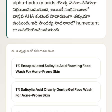
alpha-hydroxy acids యొక్క సహజ వనరుగా
విక్రయించబడుతుంది, అయితే సంగ్రహణలలో
వాస్తవ AHA కంటెంట్ సాధారణంగా తక్కువగా
ఉంటుంది. ఇది సౌందర్య సాధనాలలో humectant
గా ఉపయోగించబడుతుంది
ఈ ఉత్పత్తులలో కనుగొనబడింది
1% Encapsulated Salicylic Acid Foaming Face
Wash For Acne-Prone Skin
1% Salicylic Acid Clearly Gentle Gel Face Wash
For Acne-Prone Skin