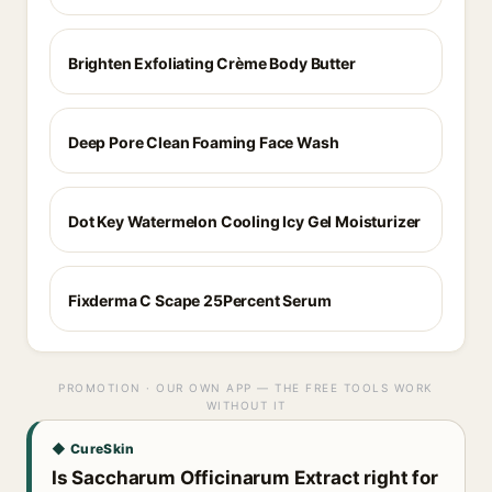
Brighten Exfoliating Crème Body Butter
Deep Pore Clean Foaming Face Wash
Dot Key Watermelon Cooling Icy Gel Moisturizer
Fixderma C Scape 25Percent Serum
PROMOTION · OUR OWN APP — THE FREE TOOLS WORK
WITHOUT IT
◆ CureSkin
Is Saccharum Officinarum Extract right for