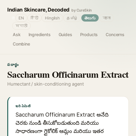
Indian Skincare, Decoded
by CureSkin
🌐
EN
हिंदी
Hinglish
தமிழ்
తెలుగు
বাংলা
मराठी
Ask
Ingredients
Guides
Products
Concerns
Combine
పదార్థం
Saccharum Officinarum Extract
Humectant / skin-conditioning agent
ఇది ఏమిటి
Saccharum Officinarum Extract అనేది
చెరకు నుండి తీసుకోబడుతుంది మరియు
సాధారణంగా గ్లైకోలిక్ ఆమ్లం మరియు ఇతర