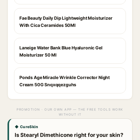
Fae Beauty Daily Dip Lightweight Moisturizer
With Cica Ceramides 50Ml
Laneige Water Bank Blue Hyaluronic Gel
Moisturizer 50 Ml
Ponds Age Miracle Wrinkle Corrector Night
Cream 50G Snqxqqezguhs
PROMOTION · OUR OWN APP — THE FREE TOOLS WORK
WITHOUT IT
◆ CureSkin
Is Stearyl Dimethicone right for your skin?