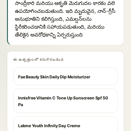
సాంద్రీకారి మరియు ఆకృతి మెరుగుదల కారకం వలె
ఉపయోగించబడుతుంది. ఇది మృదువైన, నాన్-గ్రీసీ
అనుభూతిని కలిగిస్తుంది, ఎమల్షన్‌లను
స్థిరీకరించడానికి సహాయపడుతుంది, మరియు
తేలికైన అవరోధకాన్ని ఏర్పరుస్తుంది
ఈ ఉత్పత్తులలో కనుగొనబడింది
Fae Beauty Skin Daily Dip Moisturizer
Innisfree Vitamin C Tone Up Sunscreen Spf 50
Pa
Lakme Youth Infinity Day Creme