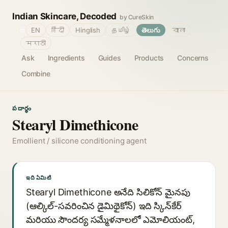
Indian Skincare, Decoded
by CureSkin
🌐
EN
हिंदी
Hinglish
தமிழ்
తెలుగు
বাংলা
मराठी
Ask
Ingredients
Guides
Products
Concerns
Combine
పదార్థం
Stearyl Dimethicone
Emollient / silicone conditioning agent
ఇది ఏమిటి
Stearyl Dimethicone అనేది సిలికోన్ మైనపు
(ఆల్కిల్-సవరించిన డైమిథైకోన్) ఇది స్కిన్‌కేర్
మరియు సౌందర్య సమ్మేళనాలలో ఎమోలియంట్,