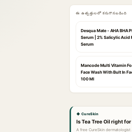
ఈ ఉత్పత్తులలో కనుగొనబడింది
Desqua Mate - AHA BHA 
Serum | 2% Salicylic Acid
Serum
Mancode Multi Vitamin F
Face Wash With Bult In Fa
100 Ml
◆ CureSkin
Is Tea Tree Oil right fo
A free CureSkin dermatologist 