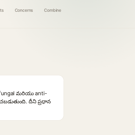
ts
Concerns
Combine
tifungal మరియు anti-
బడుతుంది. దీని ప్రధాన