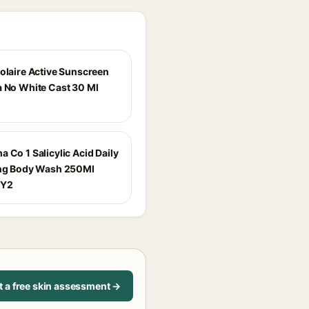
Solaire Active Sunscreen
a No White Cast 30 Ml
 Co 1 Salicylic Acid Daily
ing Body Wash 250Ml
3Y2
t a free skin assessment →