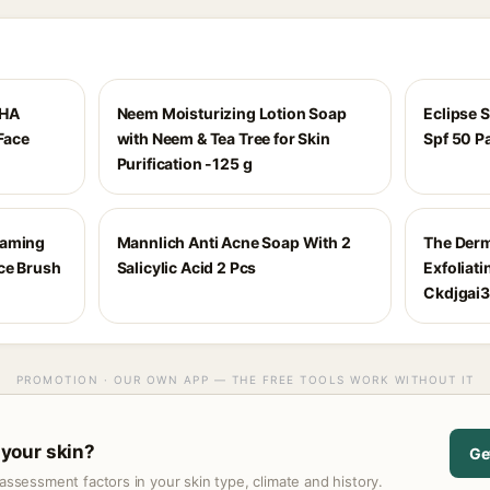
PHA
Neem Moisturizing Lotion Soap
Eclipse 
 Face
with Neem & Tea Tree for Skin
Spf 50 P
Purification -125 g
oaming
Mannlich Anti Acne Soap With 2
The Derma
ce Brush
Salicylic Acid 2 Pcs
Exfoliat
Ckdjgai
PROMOTION · OUR OWN APP — THE FREE TOOLS WORK WITHOUT IT
r your skin?
Ge
assessment factors in your skin type, climate and history.