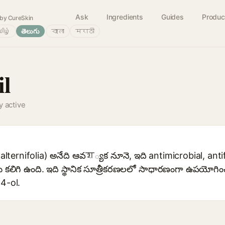
Ask
Ingredients
Guides
Produc
by CureSkin
ிழ்
తెలుగు
বাংলা
मराठी
il
y active
a alternifolia) అనేది ఆవश్యక నూనె, ఇది antimicrobial, an
 కలిగి ఉంది. ఇది స్థానిక సూత్రీకరణలలో సాధారణంగా ఉపయోగించ
-4-ol.