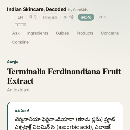
Indian Skincare, Decoded
by CureSkin
🌐
EN
हिंदी
Hinglish
தமிழ்
తెలుగు
বাংলা
मराठी
Ask
Ingredients
Guides
Products
Concerns
Combine
పదార్థం
Terminalia Ferdinandiana Fruit
Extract
Antioxidant
ఇది ఏమిటి
టెర్మినాలియా ఫెర్డినాండియానా (కకాడు ప్లమ్) ఫ్రూట్
ఎక్సట్రాక్ట్ విటమిన్ సి (ascorbic acid), ఎలాజిక్