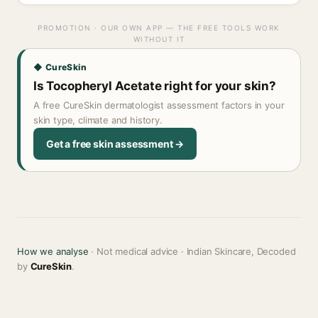
PROMOTION · OUR OWN APP — THE FREE TOOLS WORK
WITHOUT IT
◆ CureSkin
Is Tocopheryl Acetate right for your skin?
A free CureSkin dermatologist assessment factors in your
skin type, climate and history.
Get a free skin assessment →
How we analyse
· Not medical advice · Indian Skincare, Decoded
by
CureSkin
.