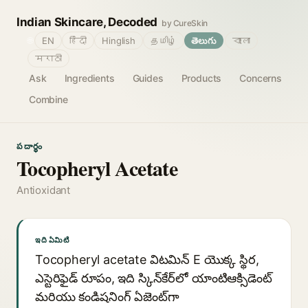
Indian Skincare, Decoded
by CureSkin
🌐
EN
हिंदी
Hinglish
தமிழ்
తెలుగు
বাংলা
मराठी
Ask
Ingredients
Guides
Products
Concerns
Combine
పదార్థం
Tocopheryl Acetate
Antioxidant
ఇది ఏమిటి
Tocopheryl acetate విటమిన్ E యొక్క స్థిర,
ఎస్టెరిఫైడ్ రూపం, ఇది స్కిన్‌కేర్‌లో యాంటిఆక్సిడెంట్
మరియు కండిషనింగ్ ఏజెంట్‌గా