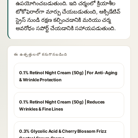
ఉపయోగించబడుతుంది. ఇది చర్మంలో క్రియాశీల
టోకోఫెరాల్‌గా మార్పు చేయబడుతుంది, ఆక్సిడేటివ్
స్ట్రెస్ నుండి రక్షణ కల్పించడానికి మరియు చర్మ
అవరోధం సపోర్ట్ చేయడానికి సహాయపడుతుంది.
ఈ ఉత్పత్తులలో కనుగొనబడింది
0.1% Retinol Night Cream (50g) | For Anti-Aging
& Wrinkle Protection
0.1% Retinol Night Cream (50g) | Reduces
Wrinkles & Fine Lines
0.3% Glycolic Acid & Cherry Blossom Frizz