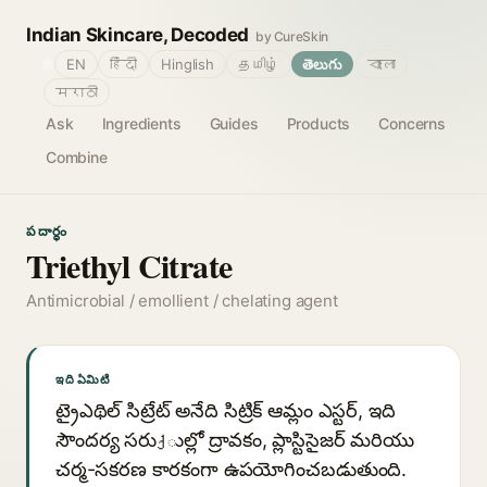
Indian Skincare, Decoded
by CureSkin
🌐
EN
हिंदी
Hinglish
தமிழ்
తెలుగు
বাংলা
मराठी
Ask
Ingredients
Guides
Products
Concerns
Combine
పదార్థం
Triethyl Citrate
Antimicrobial / emollient / chelating agent
ఇది ఏమిటి
ట్రైఎథిల్ సిట్రేట్ అనేది సిట్రిక్ ఆమ్లం ఎస్టర్, ఇది
సౌందర్య సరుქుల్లో ద్రావకం, ప్లాస్టిసైజర్ మరియు
చర్మ-సకరణ కారకంగా ఉపయోగించబడుతుంది.