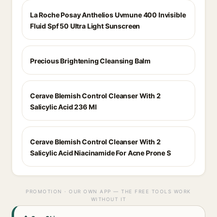
La Roche Posay Anthelios Uvmune 400 Invisible
Fluid Spf 50 Ultra Light Sunscreen
Precious Brightening Cleansing Balm
Cerave Blemish Control Cleanser With 2
Salicylic Acid 236 Ml
Cerave Blemish Control Cleanser With 2
Salicylic Acid Niacinamide For Acne Prone S
PROMOTION · OUR OWN APP — THE FREE TOOLS WORK
WITHOUT IT