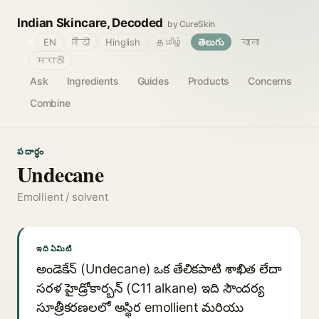
Indian Skincare, Decoded
by CureSkin
🌐
EN
हिंदी
Hinglish
தமிழ்
తెలుగు
বাংলা
मराठी
Ask
Ingredients
Guides
Products
Concerns
Combine
పదార్థం
Undecane
Emollient / solvent
ఇది ఏమిటి
అండెకేన్ (Undecane) ఒక తేలికపాటి శాఖిత లేదా
సరళ హైడ్రోకార్బన్ (C11 alkane) ఇది సౌందర్య
సూత్రీకరణలలో అస్థిర emollient మరియు