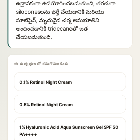
ఉద్రావకంగా ఉపయోగించబడుతుంది, తరచుగా
siloconesలను భర్తీ చేయడానికి మరియు
సూటిపైన్, మృదువైన చర్మ అనుభూతిని
అందించడానికి tridecaneతో జత
చేయబడుతుంది.
ఈ ఉత్పత్తులలో కనుగొనబడింది
0.1% Retinol Night Cream
0.5% Retinol Night Cream
1% Hyaluronic Acid Aqua Sunscreen Gel SPF 50
PA++++