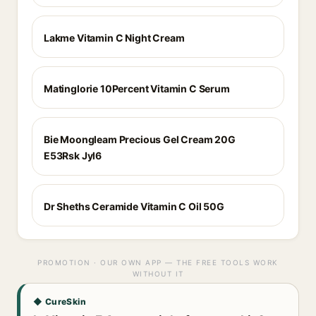
Lakme Vitamin C Night Cream
Matinglorie 10Percent Vitamin C Serum
Bie Moongleam Precious Gel Cream 20G
E53Rsk Jyl6
Dr Sheths Ceramide Vitamin C Oil 50G
PROMOTION · OUR OWN APP — THE FREE TOOLS WORK
WITHOUT IT
◆ CureSkin