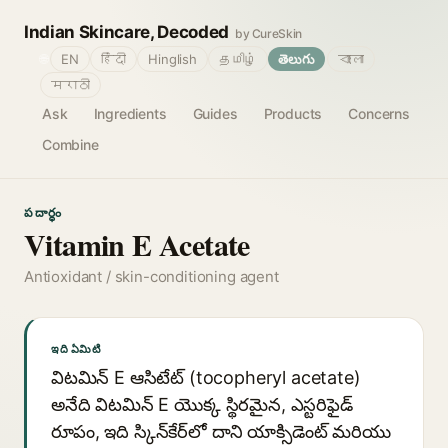
Indian Skincare, Decoded
by CureSkin
🌐
EN
हिंदी
Hinglish
தமிழ்
తెలుగు
বাংলা
मराठी
Ask
Ingredients
Guides
Products
Concerns
Combine
పదార్థం
Vitamin E Acetate
Antioxidant / skin-conditioning agent
ఇది ఏమిటి
విటమిన్ E ఆసిటేట్ (tocopheryl acetate)
అనేది విటమిన్ E యొక్క స్థిరమైన, ఎస్టరిఫైడ్
రూపం, ఇది స్కిన్‌కేర్‌లో దాని యాక్సిడెంట్ మరియు