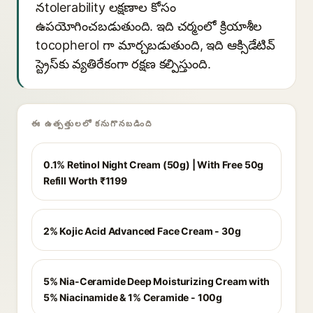
నtolerability లక్షణాల కోసం
ఉపయోగించబడుతుంది. ఇది చర్మంలో క్రియాశీల
tocopherol గా మార్చబడుతుంది, ఇది ఆక్సిడేటివ్
స్ట్రెస్‌కు వ్యతిరేకంగా రక్షణ కల్పిస్తుంది.
ఈ ఉత్పత్తులలో కనుగొనబడింది
0.1% Retinol Night Cream (50g) | With Free 50g
Refill Worth ₹1199
2% Kojic Acid Advanced Face Cream - 30g
5% Nia-Ceramide Deep Moisturizing Cream with
5% Niacinamide & 1% Ceramide - 100g