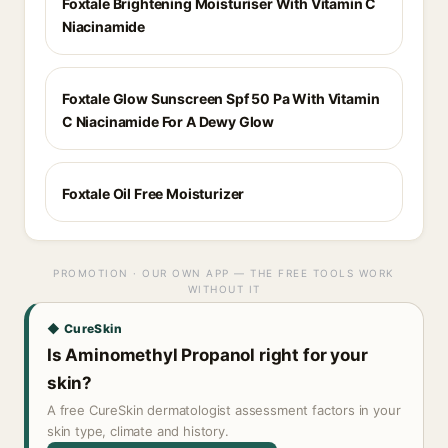
Foxtale Brightening Moisturiser With Vitamin C
Niacinamide
Foxtale Glow Sunscreen Spf 50 Pa With Vitamin
C Niacinamide For A Dewy Glow
Foxtale Oil Free Moisturizer
PROMOTION · OUR OWN APP — THE FREE TOOLS WORK
WITHOUT IT
◆ CureSkin
Is Aminomethyl Propanol right for your
skin?
A free CureSkin dermatologist assessment factors in your
skin type, climate and history.