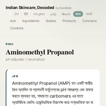
Indian Skincare, Decoded
by CureSkin
🌐
EN
हिंदी
Hinglish
தமிழ்
తెలుగు
বাংলা
मराठी
Ask
Ingredients
Guides
Products
Concerns
Combine
উপাদান
Aminomethyl Propanol
pH adjuster / neutralizer
এটি কী
Aminomethyl Propanol (AMP) হল একটি ক্ষারীয়
জৈব অ্যামিন যা প্রসাধনী ফর্মুলেশনের pH সামঞ্জস্য এবং বাফার
করতে ব্যবহৃত হয়, সাধারণত carbomers এর মতো
অ্যাসিডিক জেলিং এজেন্টগুলিকে নিরপেক্ষ করে পণ্যগুলিকে ঘন বা