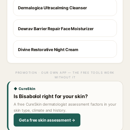
Dermalogica Ultracalming Cleanser
Dewrav Barrier Repair Face Moisturizer
Divine Restorative Night Cream
PROMOTION · OUR OWN APP — THE FREE TOOLS WORK
WITHOUT IT
◆ CureSkin
Is Bisabolol right for your skin?
A free CureSkin dermatologist assessment factors in your
skin type, climate and history.
Get a free skin assessment →