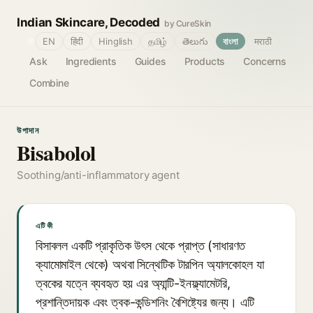
Indian Skincare, Decoded
by CureSkin
🌐
EN
हिंदी
Hinglish
தமிழ்
తెలుగు
বাংলা
मराठी
Ask
Ingredients
Guides
Products
Concerns
Combine
উপাদান
Bisabolol
Soothing/anti-inflammatory agent
এটি কী
বিসাবলল একটি প্রাকৃতিক উৎস থেকে প্রাপ্ত (সাধারণত
ক্যামোমাইল থেকে) অথবা সিন্থেটিক টারপিন অ্যালকোহল যা
ত্বকের যত্নে ব্যবহৃত হয় এর অ্যান্টি-ইনফ্ল্যামেটরি,
প্রশান্তিদায়ক এবং ত্বক-কন্ডিশনিং বৈশিষ্ট্যের জন্য। এটি