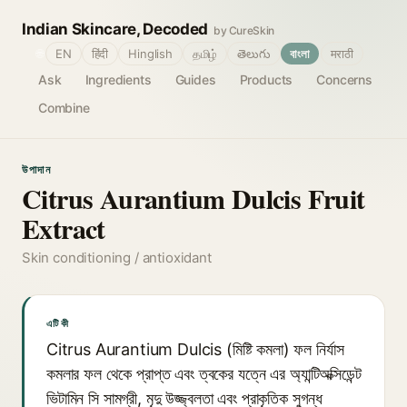
Indian Skincare, Decoded
by CureSkin
🌐
EN
हिंदी
Hinglish
தமிழ்
తెలుగు
বাংলা
मराठी
Ask
Ingredients
Guides
Products
Concerns
Combine
উপাদান
Citrus Aurantium Dulcis Fruit
Extract
Skin conditioning / antioxidant
এটি কী
Citrus Aurantium Dulcis (মিষ্টি কমলা) ফল নির্যাস
কমলার ফল থেকে প্রাপ্ত এবং ত্বকের যত্নে এর অ্যান্টিঅক্সিডেন্ট
ভিটামিন সি সামগ্রী, মৃদু উজ্জ্বলতা এবং প্রাকৃতিক সুগন্ধ