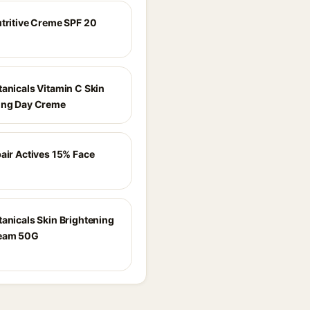
utritive Creme SPF 20
tanicals Vitamin C Skin
ing Day Creme
pair Actives 15% Face
tanicals Skin Brightening
ream 50G