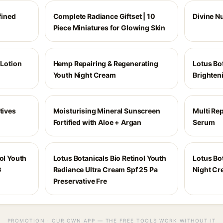
ined
Complete Radiance Giftset | 10
Divine N
Piece Miniatures for Glowing Skin
 Lotion
Hemp Repairing & Regenerating
Lotus Bo
Youth Night Cream
Brighten
tives
Moisturising Mineral Sunscreen
Multi Re
Fortified with Aloe + Argan
Serum
ol Youth
Lotus Botanicals Bio Retinol Youth
Lotus Bo
G
Radiance Ultra Cream Spf 25 Pa
Night C
Preservative Fre
PROMOTION · OUR OWN APP — THE FREE TOOLS WORK WITHOUT IT