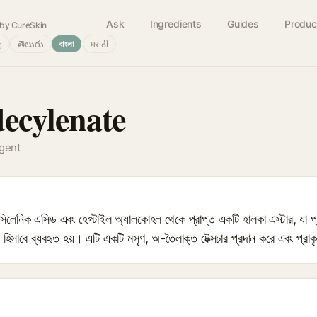
Ask
Ingredients
Guides
Produc
by CureSkin
்
తెలుగు
বাংলা
मराठी
ecylenate
agent
সিলেনিক এসিড এবং হেপ্টাইল অ্যালকোহল থেকে প্রাপ্ত একটি হালকা এস্টার, যা প্রস
্ট হিসাবে ব্যবহৃত হয়। এটি একটি মসৃণ, অ-তৈলাক্ত টেক্সচার প্রদান করে এবং প্র