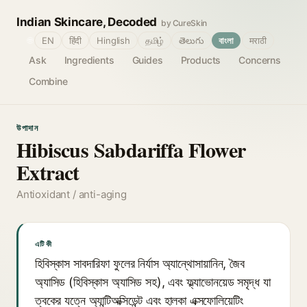
Indian Skincare, Decoded
by CureSkin
🌐
EN
हिंदी
Hinglish
தமிழ்
తెలుగు
বাংলা
मराठी
Ask
Ingredients
Guides
Products
Concerns
Combine
উপাদান
Hibiscus Sabdariffa Flower
Extract
Antioxidant / anti-aging
এটি কী
হিবিস্কাস সাবদারিফা ফুলের নির্যাস অ্যান্থোসায়ানিন, জৈব
অ্যাসিড (হিবিস্কাস অ্যাসিড সহ), এবং ফ্ল্যাভোনয়েড সমৃদ্ধ যা
ত্বকের যত্নে অ্যান্টিঅক্সিডেন্ট এবং হালকা এক্সফোলিয়েটিং