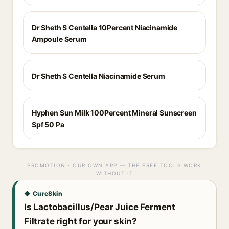
Dr Sheth S Centella 10Percent Niacinamide
Ampoule Serum
Dr Sheth S Centella Niacinamide Serum
Hyphen Sun Milk 100Percent Mineral Sunscreen
Spf 50 Pa
PROMOTION · OUR OWN APP — THE FREE TOOLS WORK
WITHOUT IT
◆ CureSkin
Is Lactobacillus/Pear Juice Ferment
Filtrate right for your skin?