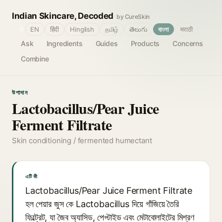
Indian Skincare, Decoded
by CureSkin
🌐
EN
हिंदी
Hinglish
தமிழ்
తెలుగు
বাংলা
मराठी
Ask
Ingredients
Guides
Products
Concerns
Combine
উপাদান
Lactobacillus/Pear Juice
Ferment Filtrate
Skin conditioning / fermented humectant
এটি কী
Lactobacillus/Pear Juice Ferment Filtrate
হল পেয়ার জুস কে Lactobacillus দিয়ে গাঁজিয়ে তৈরি
ফিল্ট্রেট, যা জৈব অ্যাসিড, পেপ্টাইড এবং মেটাবোলাইটের মিশ্রণ