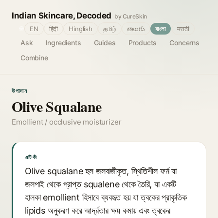
Indian Skincare, Decoded
by CureSkin
🌐
EN
हिंदी
Hinglish
தமிழ்
తెలుగు
বাংলা
मराठी
Ask
Ingredients
Guides
Products
Concerns
Combine
উপাদান
Olive Squalane
Emollient / occlusive moisturizer
এটি কী
Olive squalane হল জলবাজীকৃত, স্থিতিশীল ফর্ম যা
জলপাই থেকে প্রাপ্ত squalene থেকে তৈরি, যা একটি
হালকা emollient হিসাবে ব্যবহৃত হয় যা ত্বকের প্রাকৃতিক
lipids অনুকরণ করে আর্দ্রতার ক্ষয় কমায় এবং ত্বকের