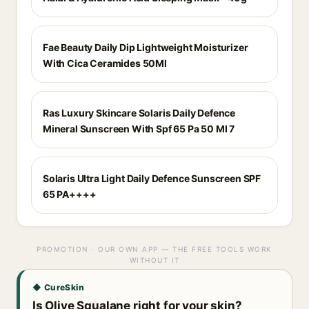
Fae Beauty Daily Dip Lightweight Moisturizer
With Cica Ceramides 50Ml
Ras Luxury Skincare Solaris Daily Defence
Mineral Sunscreen With Spf 65 Pa 50 Ml 7
Solaris Ultra Light Daily Defence Sunscreen SPF
65 PA++++
PROMOTION · OUR OWN APP — THE FREE TOOLS WORK
WITHOUT IT
◆ CureSkin
Is Olive Squalane right for your skin?