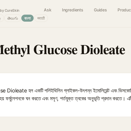
Ask
Ingredients
Guides
Produc
by CureSkin
்
తెలుగు
বাংলা
मराठी
thyl Glucose Dioleate
eate হল একটি পলিইথিলিন গ্লাইকল-উৎপন্ন ইমোলিয়েন্ট এবং ভিসকোসিটি-বি
্যবহৃত হয় ফর্মুলেশনকে ঘন করতে এবং মসৃণ, শর্তযুক্ত ত্বকের অনুভূতি প্রদান করতে