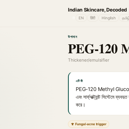
Indian Skincare, Decoded
🌐
EN
हिंदी
Hinglish
தமிழ
উপাদান
PEG-120 Me
Thickener/emulsifier
এটি কী
PEG-120 Methyl Glucose Diol
এবং সার্ফ্যাক্ট্যান্ট সিস্টেমে ব
করে।
🍄 Fungal-acne trigger