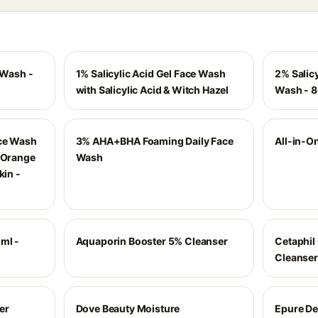
 Wash -
1% Salicylic Acid Gel Face Wash
2% Salicy
with Salicylic Acid & Witch Hazel
Wash - 
ace Wash
3% AHA+BHA Foaming Daily Face
All-in-On
& Orange
Wash
kin -
ml -
Aquaporin Booster 5% Cleanser
Cetaphil 
Cleanser
er
Dove Beauty Moisture
Epure De