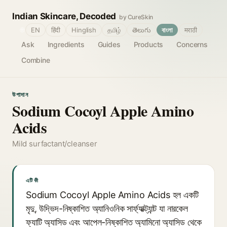
Indian Skincare, Decoded
by CureSkin
🌐
EN
हिंदी
Hinglish
தமிழ்
తెలుగు
বাংলা
मराठी
Ask
Ingredients
Guides
Products
Concerns
Combine
উপাদান
Sodium Cocoyl Apple Amino
Acids
Mild surfactant/cleanser
এটি কী
Sodium Cocoyl Apple Amino Acids হল একটি
মৃদু, উদ্ভিদ-নিষ্কাশিত অ্যানিওনিক সার্ফ্যাক্ট্যান্ট যা নারকেল
ফ্যাটি অ্যাসিড এবং আপেল-নিষ্কাশিত অ্যামিনো অ্যাসিড থেকে