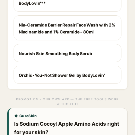
BodyLovin'**
Nia-Ceramide Barrier Repair Face Wash with 2%
Niacinamide and 1% Ceramide - 80ml
Nourish Skin Smoothing Body Scrub
Orchid-You-Not Shower Gel by BodyLovin'
PROMOTION · OUR OWN APP — THE FREE TOOLS WORK
WITHOUT IT
◆ CureSkin
Is Sodium Cocoyl Apple Amino Acids right
for your skin?