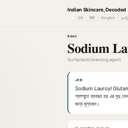
Indian Skincare, Decoded
🌐
EN
हिंदी
Hinglish
தமிழ
উপাদান
Sodium La
Surfactant/cleansing agent
এটি কী
Sodium Lauroyl Glutamate হল এ
শ্যাম্পুতে ব্যবহৃত হয় এর মৃদু ফ
জন্য মূল্যবান।