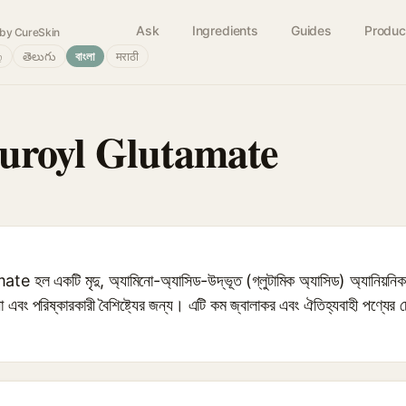
Ask
Ingredients
Guides
Produc
by CureSkin
்
తెలుగు
বাংলা
मराठी
uroyl Glutamate
কটি মৃদু, অ্যামিনো-অ্যাসিড-উদ্ভূত (গ্লুটামিক অ্যাসিড) অ্যানিয়নিক সার্ফ্য
েনা এবং পরিষ্কারকারী বৈশিষ্ট্যের জন্য। এটি কম জ্বালাকর এবং ঐতিহ্যবাহী পণ্যের 