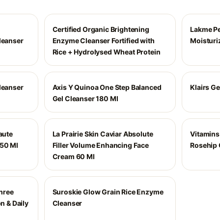
Certified Organic Brightening
Lakme Pe
leanser
Enzyme Cleanser Fortified with
Moisturi
Rice + Hydrolysed Wheat Protein
leanser
Axis Y Quinoa One Step Balanced
Klairs Ge
Gel Cleanser 180 Ml
aute
La Prairie Skin Caviar Absolute
Vitamins
 50 Ml
Filler Volume Enhancing Face
Rosehip 
Cream 60 Ml
Three
Suroskie Glow Grain Rice Enzyme
n & Daily
Cleanser