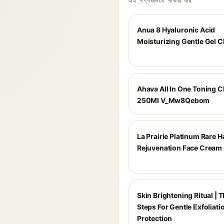
এই পণ্যগুলিতে পাওয়া যায়
Anua 8 Hyaluronic Acid
Moisturizing Gentle Gel C
Ahava All In One Toning C
250Ml V_Mw8Qebom
La Prairie Platinum Rare H
Rejuvenation Face Cream
Skin Brightening Ritual | 
Steps For Gentle Exfoliatio
Protection