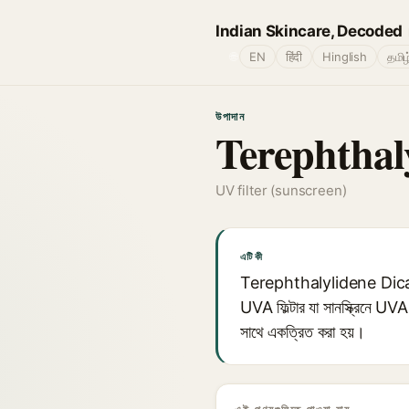
Indian Skincare, Decoded
🌐
EN
हिंदी
Hinglish
தமிழ
উপাদান
Terephthal
UV filter (sunscreen)
এটি কী
Terephthalylidene Dicam
UVA ফিল্টার যা সানস্ক্রিনে UVA র
সাথে একত্রিত করা হয়।