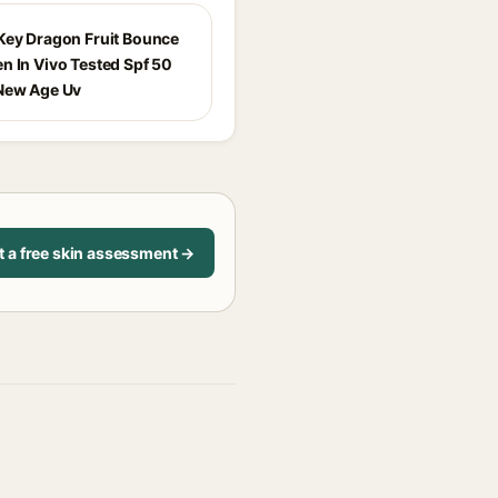
Key Dragon Fruit Bounce
n In Vivo Tested Spf 50
New Age Uv
t a free skin assessment →