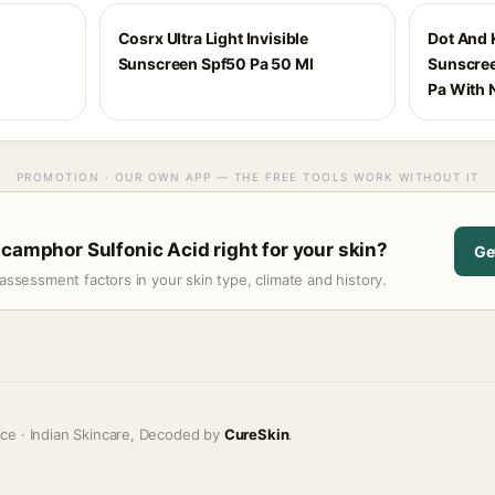
Cosrx Ultra Light Invisible
Dot And 
Sunscreen Spf50 Pa 50 Ml
Sunscree
Pa With 
PROMOTION · OUR OWN APP — THE FREE TOOLS WORK WITHOUT IT
icamphor Sulfonic Acid right for your skin?
Ge
assessment factors in your skin type, climate and history.
ice · Indian Skincare, Decoded by
CureSkin
.