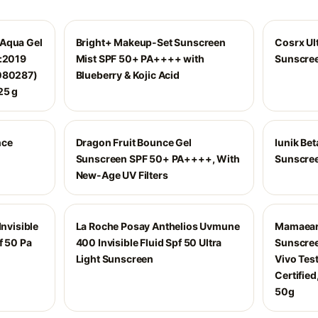
 Aqua Gel
Bright+ Makeup-Set Sunscreen
Cosrx Ult
4:2019
Mist SPF 50+ PA++++ with
Sunscree
/080287)
Blueberry & Kojic Acid
25 g
nce
Dragon Fruit Bounce Gel
Iunik Bet
Sunscreen SPF 50+ PA++++, With
Sunscre
New-Age UV Filters
Invisible
La Roche Posay Anthelios Uvmune
Mamaeart
f 50 Pa
400 Invisible Fluid Spf 50 Ultra
Sunscree
Light Sunscreen
Vivo Tes
Certifie
50g