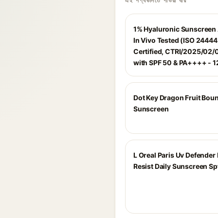
এই পণ্যগুলিতে পাওয়া যায়
1% Hyaluronic Sunscreen
In Vivo Tested (ISO 2444
Certified, CTRI/2025/02
with SPF 50 & PA++++ - 1
Dot Key Dragon Fruit Bou
Sunscreen
L Oreal Paris Uv Defender 
Resist Daily Sunscreen Sp