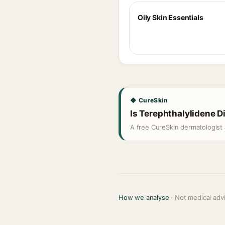
Oily Skin Essentials
◆ CureSkin
Is Terephthalylidene D
A free CureSkin dermatologist 
How we analyse
· Not medical adv