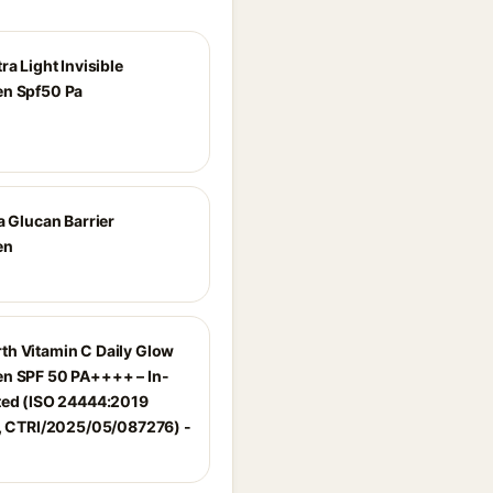
ra Light Invisible
n Spf50 Pa
a Glucan Barrier
en
h Vitamin C Daily Glow
n SPF 50 PA++++ – In-
ted (ISO 24444:2019
d, CTRI/2025/05/087276) -