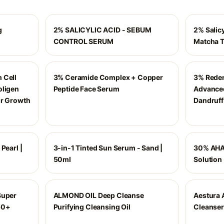
g
2% SALICYLIC ACID - SEBUM
2% Salic
CONTROL SERUM
Matcha T
 Cell
3% Ceramide Complex + Copper
3% Reden
oligen
Peptide Face Serum
Advanced
ir Growth
Dandruff
Pearl |
3-in-1 Tinted Sun Serum - Sand |
30% AHA
50ml
Solution
Super
ALMOND OIL Deep Cleanse
Aestura 
50+
Purifying Cleansing Oil
Cleanser