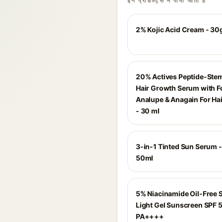
इन प्रोडक्ट्स में पाया जाता है
2% Kojic Acid Cream - 30
20% Actives Peptide-Stem
Hair Growth Serum with F
Analupe & Anagain For Ha
- 30 ml
3-in-1 Tinted Sun Serum - 
50ml
5% Niacinamide Oil-Free 
Light Gel Sunscreen SPF 
PA++++