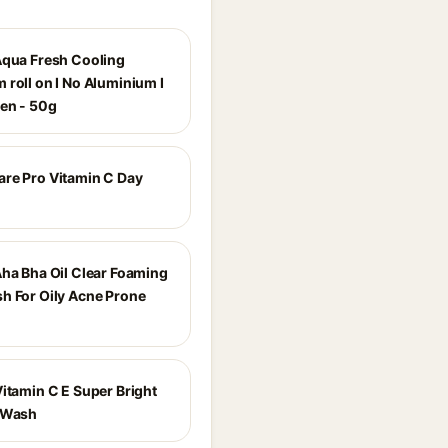
Aqua Fresh Cooling
 roll on I No Aluminium I
en - 50g
re Pro Vitamin C Day
Aha Bha Oil Clear Foaming
h For Oily Acne Prone
Vitamin C E Super Bright
 Wash