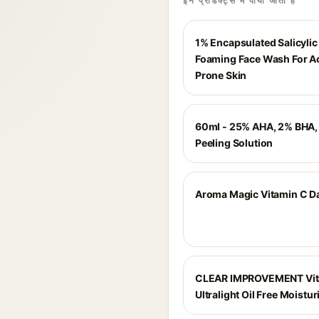
इन प्रोडक्ट्स में पाया जाता है
1% Encapsulated Salicylic
Foaming Face Wash For A
Prone Skin
60ml - 25% AHA, 2% BHA,
Peeling Solution
Aroma Magic Vitamin C D
CLEAR IMPROVEMENT Vit
Ultralight Oil Free Moistur