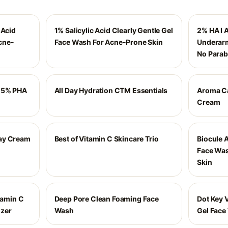
 Acid
1% Salicylic Acid Clearly Gentle Gel
2% HA I 
cne-
Face Wash For Acne-Prone Skin
Underarm
No Parab
 5% PHA
All Day Hydration CTM Essentials
Aroma Ca
Cream
ay Cream
Best of Vitamin C Skincare Trio
Biocule 
Face Was
Skin
amin C
Deep Pore Clean Foaming Face
Dot Key 
izer
Wash
Gel Face