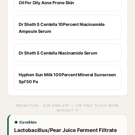
Oil For Oily Acne Prone Skin
Dr Sheth S Centella 10Percent Niacinamide
Ampoule Serum
Dr Sheth S Centella Niacinamide Serum
Hyphen Sun Milk 100Percent Mineral Sunscreen
Spf 50 Pa
PROMOTION · OUR OWN APP — THE FREE TOOLS WORK
WITHOUT IT
◆ CureSkin
Lactobacillus/Pear Juice Ferment Filtrate