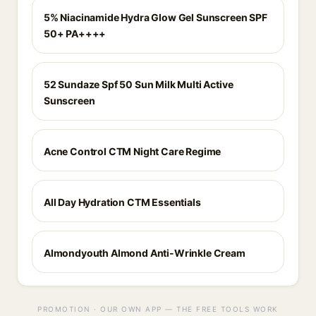
5% Niacinamide Hydra Glow Gel Sunscreen SPF
50+ PA++++
52 Sundaze Spf 50 Sun Milk Multi Active
Sunscreen
Acne Control CTM Night Care Regime
All Day Hydration CTM Essentials
Almondyouth Almond Anti-Wrinkle Cream
PROMOTION · OUR OWN APP — THE FREE TOOLS WORK