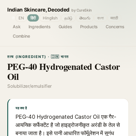
Indian Skincare, Decoded
by CureSkin
🌐
EN
हिंदी
Hinglish
தமிழ்
తెలుగు
বাংলা
मराठी
Ask
Ingredients
Guides
Products
Concerns
Combine
तत्व (INGREDIENT) · 🇮🇳 भारत
PEG-40 Hydrogenated Castor
Oil
Solubilizer/emulsifier
यह क्या है
PEG-40 Hydrogenated Castor Oil एक गैर-
आयनिक सर्फेक्टेंट है जो हाइड्रोजनीकृत अरंडी के तेल से
बनाया जाता है। इसे पानी आधारित फॉर्मूलेशन में सुगंध