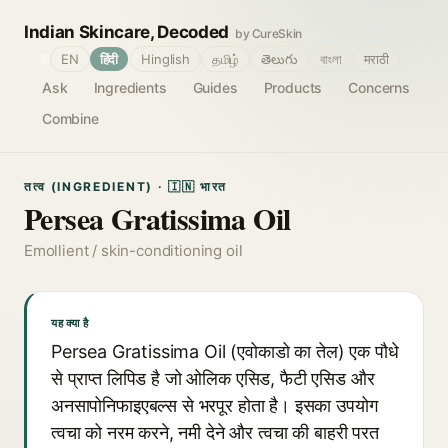
Indian Skincare, Decoded
by CureSkin
🌐
EN
हिंदी
Hinglish
தமிழ்
తెలుగు
বাংলা
मराठी
Ask
Ingredients
Guides
Products
Concerns
Combine
तत्व (INGREDIENT) · 🇮🇳 भारत
Persea Gratissima Oil
Emollient / skin-conditioning oil
यह क्या है
Persea Gratissima Oil (एवोकाडो का तेल) एक पौधे
से प्राप्त लिपिड है जो ओलिक एसिड, फैटी एसिड और
अनसापोनिफाइएबल्स से भरपूर होता है। इसका उपयोग
त्वचा को नरम करने, नमी देने और त्वचा की बाहरी परत