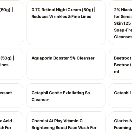
(50g) |
0.1% Retinol Night Cream (50g) |
2% Niaci
Reduces Wrinkles & Fine Lines
for Sensi
Skin 125 
Soap-Fre
Cleanse
(50g) |
Aquaporin Booster 5% Cleanser
Beetroot
Lines
Beetroot
ml
ussant
Cetaphil Gentle Exfoliating Sa
Cetaphil 
Cleanser
c Acid
Chemist At Play Vitamin C
Clarins 
sh For
Brightening Boost Face Wash For
Foaming 