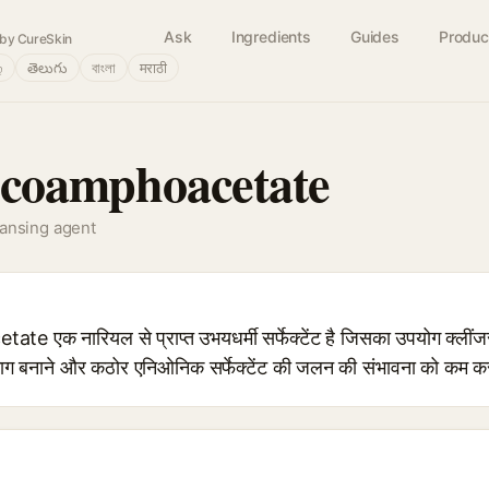
Ask
Ingredients
Guides
Produc
by CureSkin
்
తెలుగు
বাংলা
मराठी
coamphoacetate
eansing agent
 नारियल से प्राप्त उभयधर्मी सर्फेक्टेंट है जिसका उपयोग क्लींजर, श
ग बनाने और कठोर एनिओनिक सर्फेक्टेंट की जलन की संभावना को कम करन