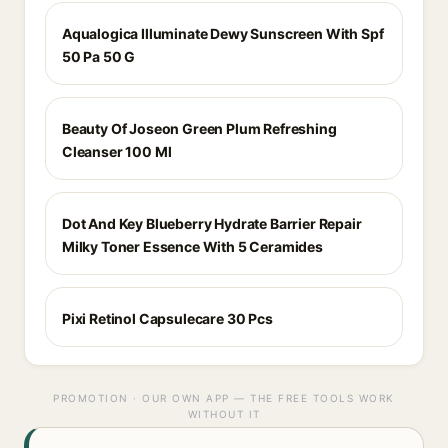
Aqualogica Illuminate Dewy Sunscreen With Spf
50 Pa 50 G
Beauty Of Joseon Green Plum Refreshing
Cleanser 100 Ml
Dot And Key Blueberry Hydrate Barrier Repair
Milky Toner Essence With 5 Ceramides
Pixi Retinol Capsulecare 30 Pcs
PROMOTION · OUR OWN APP — THE FREE TOOLS WORK
WITHOUT IT