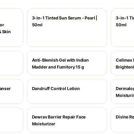
3-in-1 Tinted Sun Serum - Pearl |
3-in-1 T
or
50ml
50ml
& Skin
Anti-Blemish Gel with Indian
Celimax 
Madder and Fumitory 15 g
Brighten
eanser
Dandruff Control Lotion
Dermalog
Moisturi
Dewrav Barrier Repair Face
Divine R
Moisturizer