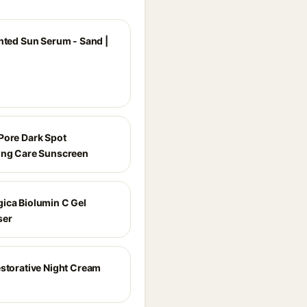
inted Sun Serum - Sand |
Pore Dark Spot
ing Care Sunscreen
ica Biolumin C Gel
ser
estorative Night Cream