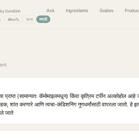
Ask
Ingredients
Guides
Produc
by CureSkin
்
తెలుగు
বাংলা
मराठी
ent
या प्राप्त (सामान्यतः कॅमोमाइलमधून) किंवा कृत्रिम टर्पीन अल्कोहोल आहे 
ी-दाहक, शांत करणारे आणि त्वचा-कंडिशनिंग गुणधर्मांसाठी वापरला जातो. हे इ
ले जाते