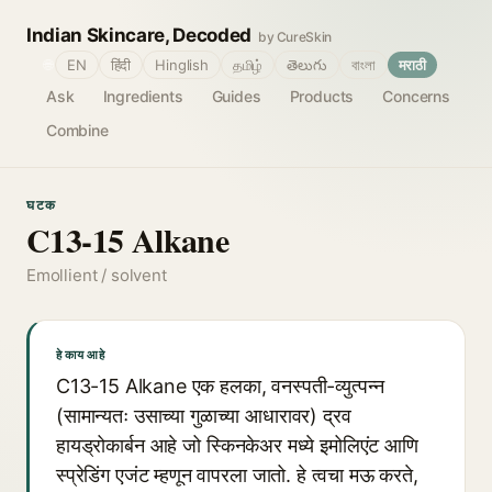
Indian Skincare, Decoded
by CureSkin
🌐
EN
हिंदी
Hinglish
தமிழ்
తెలుగు
বাংলা
मराठी
Ask
Ingredients
Guides
Products
Concerns
Combine
घटक
C13-15 Alkane
Emollient / solvent
हे काय आहे
C13-15 Alkane एक हलका, वनस्पती-व्युत्पन्न
(सामान्यतः उसाच्या गुळाच्या आधारावर) द्रव
हायड्रोकार्बन आहे जो स्किनकेअर मध्ये इमोलिएंट आणि
स्प्रेडिंग एजंट म्हणून वापरला जातो. हे त्वचा मऊ करते,