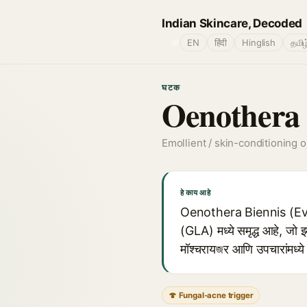
Indian Skincare, Decoded
🌐
EN
हिंदी
Hinglish
தமிழ
घटक
Oenothera 
Emollient / skin-conditioning oi
हे काय आहे
Oenothera Biennis (Eveni
(GLA) मध्ये समृद्ध आहे, जो इ
मॉश्चरायজर आणि उपचारांमध्ये 
🍄 Fungal-acne trigger