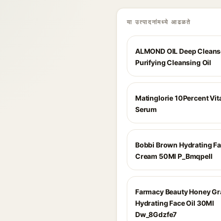
या उत्पादनांमध्ये आढळते
ALMOND OIL Deep Cleans
Purifying Cleansing Oil
Matinglorie 10Percent Vi
Serum
Bobbi Brown Hydrating F
Cream 50Ml P_Bmqpell
Farmacy Beauty Honey Grai
Hydrating Face Oil 30Ml
Dw_8Gdzfe7