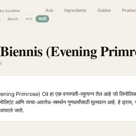
Ask
Ingredients
Guides
Produc
by CureSkin
்
తెలుగు
বাংলা
मराठी
Biennis (Evening Primro
l
ng Primrose) Oil हा एक वनस्पती-व्युत्पन्न तेल आहे जो लिनोलिक
मोलिएंट आणि त्वचा-अवरोध-समर्थन गुणधर्मांसाठी मूल्यवान आहे. हे ड्राय,
वापरले जाते.