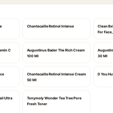
e
Chantecaille Retinol Intense
Clean Bxl
For Face,
tamin C
Augustinus Bader The Rich Cream
Augustin
100 Ml
30 Ml
ace
Chantecaille Retinol Intense Cream
D You Hu
50 Ml
l Ultra
Tonymoly Wonder Tea Tree Pore
Fresh Toner