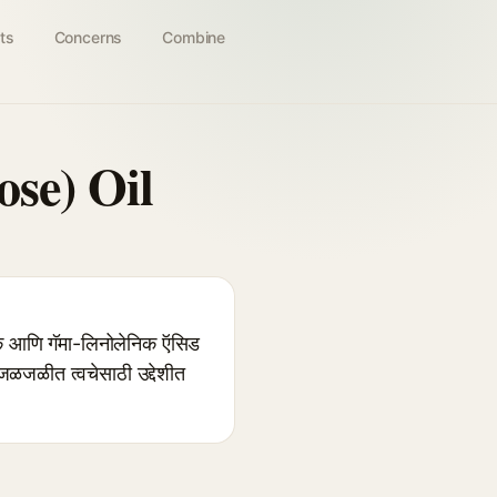
ts
Concerns
Combine
se) Oil
 आणि गॅमा-लिनोलेनिक ऍसिड
 जळजळीत त्वचेसाठी उद्देशीत