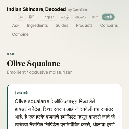
Indian Skincare, Decoded
by CureSkin
🌐
EN
हिंदी
Hinglish
தமிழ்
తెలుగు
বাংলা
मराठी
Ask
Ingredients
Guides
Products
Concerns
Combine
घटक
Olive Squalane
Emollient / occlusive moisturizer
हे काय आहे
Olive squalane हे ऑलिव्हपासून मिळवलेले
हायड्रोजनेटेड, स्थिर स्वरूप आहे जे स्क्वेलीनचा रूपांतर
आहे. हे एक हल्के वजनाचे इमोलिएंट म्हणून वापरले जाते जे
त्वचेच्या नैसर्गिक लिपिडेस प्रतिबिंबित करते, ओलावा हरणे