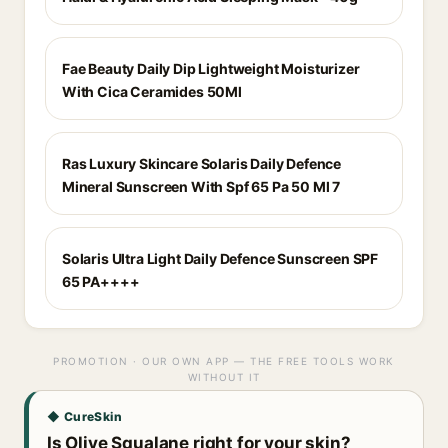
Fae Beauty Daily Dip Lightweight Moisturizer
With Cica Ceramides 50Ml
Ras Luxury Skincare Solaris Daily Defence
Mineral Sunscreen With Spf 65 Pa 50 Ml 7
Solaris Ultra Light Daily Defence Sunscreen SPF
65 PA++++
PROMOTION · OUR OWN APP — THE FREE TOOLS WORK
WITHOUT IT
◆ CureSkin
Is Olive Squalane right for your skin?