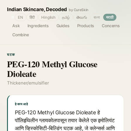
Indian Skincare, Decoded
by CureSkin
🌐
EN
हिंदी
Hinglish
தமிழ்
తెలుగు
বাংলা
मराठी
Ask
Ingredients
Guides
Products
Concerns
Combine
घटक
PEG-120 Methyl Glucose
Dioleate
Thickener/emulsifier
हे काय आहे
PEG-120 Methyl Glucose Dioleate हे
पॉलिइथिलीन ग्लायकोलपासून तयार केलेले एक इमोलियंट
आणि व्हिस्कोसिटी-बिल्डिंग घटक आहे, जे क्लेन्सर्स आणि