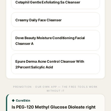
Cetaphil Gentle Exfoliating Sa Cleanser
Creamy Daily Face Cleanser
Dove Beauty Moisture Conditioning Facial
Cleanser A
Epure Derma Acne Control Cleanser With
2Percent Salicylic Acid
PROMOTION · OUR OWN APP — THE FREE TOOLS WORK
WITHOUT IT
◆ CureSkin
Is PEG-120 Methyl Glucose Dioleate right