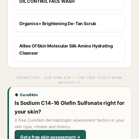
OIL CONTROL FACE WASH
Organics+ Brightening De-Tan Scrub
Allies Of Skin Molecular Silk Amino Hydrating
Cleanser
PROMOTION · OUR OWN APP — THE FREE TOOLS WORK
WITHOUT IT
◆ CureSkin
Is Sodium C14-16 Olefin Sulfonate right for
your skin?
A free CureSkin dermatologist assessment factors in your
skin type, climate and history.
Get a free skin assessment →