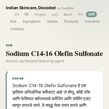
Indian Skincare, Decoded
by CureSkin
🌐
EN
हिंदी
Hinglish
தமிழ்
తెలుగు
বাংলা
मराठी
Ask
Ingredients
Guides
Products
Concerns
Combine
घटक
Sodium C14-16 Olefin Sulfonate
Anionic surfactant/cleansing agent
हे काय आहे
Sodium C14-16 Olefin Sulfonate हे एक
कृत्रिम अनिओनिक सर्फेक्टंट आहे जे शॅम्पू, बॉडी वॉश
आणि फेसियल क्लेंजरमध्ये क्लेंजिंग आणि फोमिंग एजंट
म्हणून वापरले जाते. हे समृद्ध फेस तयार करते आणि