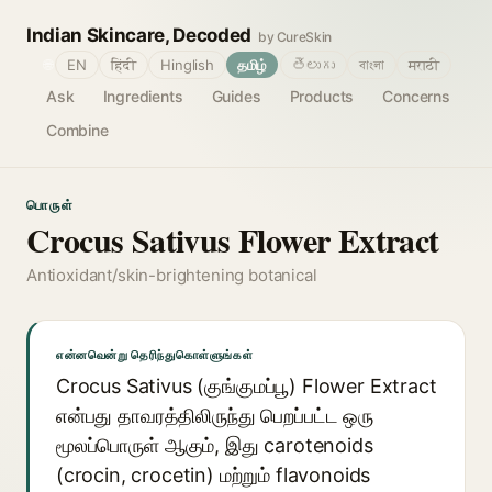
Indian Skincare, Decoded
by CureSkin
🌐
EN
हिंदी
Hinglish
தமிழ்
తెలుగు
বাংলা
मराठी
Ask
Ingredients
Guides
Products
Concerns
Combine
பொருள்
Crocus Sativus Flower Extract
Antioxidant/skin-brightening botanical
என்னவென்று தெரிந்துகொள்ளுங்கள்
Crocus Sativus (குங்குமப்பூ) Flower Extract
என்பது தாவரத்திலிருந்து பெறப்பட்ட ஒரு
மூலப்பொருள் ஆகும், இது carotenoids
(crocin, crocetin) மற்றும் flavonoids