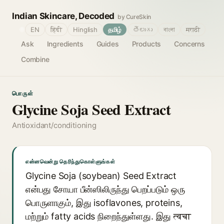
Indian Skincare, Decoded
by CureSkin
🌐
EN
हिंदी
Hinglish
தமிழ்
తెలుగు
বাংলা
मराठी
Ask
Ingredients
Guides
Products
Concerns
Combine
பொருள்
Glycine Soja Seed Extract
Antioxidant/conditioning
என்னவென்று தெரிந்துகொள்ளுங்கள்
Glycine Soja (soybean) Seed Extract
என்பது சோயா பீன்ஸிலிருந்து பெறப்படும் ஒரு
பொருளாகும், இது isoflavones, proteins,
மற்றும் fatty acids நிறைந்துள்ளது. இது त्वचा