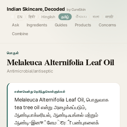
Indian Skincare, Decoded
by CureSkin
🌐
EN
हिंदी
Hinglish
தமிழ்
తెలుగు
বাংলা
मराठी
Ask
Ingredients
Guides
Products
Concerns
Combine
பொருள்
Melaleuca Alternifolia Leaf Oil
Antimicrobial/antiseptic
என்னவென்று தெரிந்துகொள்ளுங்கள்
Melaleuca Alternifolia Leaf Oil, பொதுவாக
tea tree oil என்று அழைக்கப்படும்,
ஆண்டிபாக்டீரியல், ஆண்டிஃபங்கல் மற்றும்
ஆண்டி-இனফ்ளேமेटரी பண்புகளைக்