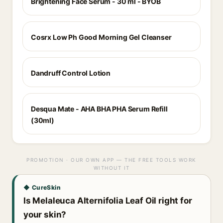
Brightening Face Serum - 30 ml - BYOB
Cosrx Low Ph Good Morning Gel Cleanser
Dandruff Control Lotion
Desqua Mate - AHA BHA PHA Serum Refill
(30ml)
PROMOTION · OUR OWN APP — THE FREE TOOLS WORK
WITHOUT IT
◆ CureSkin
Is Melaleuca Alternifolia Leaf Oil right for
your skin?