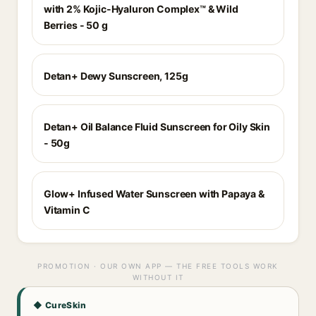
with 2% Kojic-Hyaluron Complex™ & Wild
Berries - 50 g
Detan+ Dewy Sunscreen, 125g
Detan+ Oil Balance Fluid Sunscreen for Oily Skin
- 50g
Glow+ Infused Water Sunscreen with Papaya &
Vitamin C
PROMOTION · OUR OWN APP — THE FREE TOOLS WORK
WITHOUT IT
◆ CureSkin