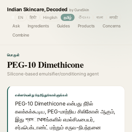
Indian Skincare, Decoded
by CureSkin
🌐
EN
हिंदी
Hinglish
தமிழ்
తెలుగు
বাংলা
मराठी
Ask
Ingredients
Guides
Products
Concerns
Combine
பொருள்
PEG-10 Dimethicone
Silicone-based emulsifier/conditioning agent
என்னவென்று தெரிந்துகொள்ளுங்கள்
PEG-10 Dimethicone என்பது நீரில்
கலக்கக்கூடிய, PEG-மாற்றிய சிலிகோன் ஆகும்,
இது প্রসाधनங்களில் எமல்சிஃபையர்,
சர்ஃபெக்டாண்ட் மற்றும் சருவ-நிபந்தனை