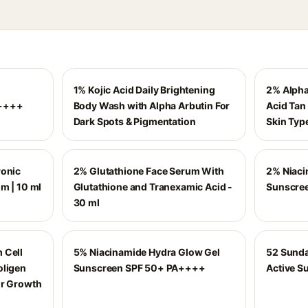
1% Kojic Acid Daily Brightening
2% Alpha
A++++
Body Wash with Alpha Arbutin For
Acid Tan
Dark Spots & Pigmentation
Skin Typ
ronic
2% Glutathione Face Serum With
2% Niaci
m | 10 ml
Glutathione and Tranexamic Acid -
Sunscre
30 ml
 Cell
5% Niacinamide Hydra Glow Gel
52 Sunda
oligen
Sunscreen SPF 50+ PA++++
Active S
ir Growth