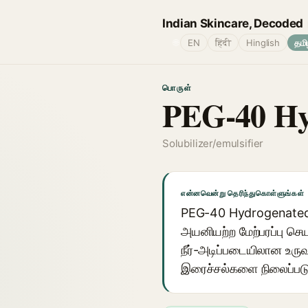
Indian Skincare, Decoded
🌐
EN
हिंदी
Hinglish
தமி
பொருள்
PEG-40 Hy
Solubilizer/emulsifier
என்னவென்று தெரிந்துகொள்ளுங்கள்
PEG-40 Hydrogenated C
அயனியற்ற மேற்பரப்பு செய
நீர்-அடிப்படையிலான உர
இரைச்சல்களை நிலைப்படு