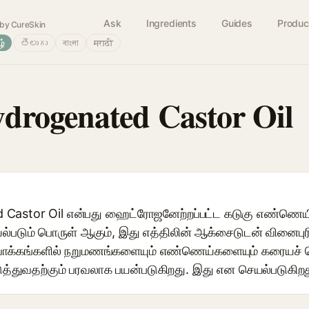
Ask
Ingredients
Guides
Produc
by CureSkin
ழ்
తెలుగు
বাংলা
मराठी
drogenated Castor Oil
astor Oil என்பது ஹைட்ரோஜனேற்றப்பட்ட கடுகு எண்ணெயிலி
ல்படும் பொருள் ஆகும், இது எத்திலின் ஆக்சைடுடன் வினைபுரி
ுவாக்கங்களில் நறுமணங்களையும் எண்ணெய்களையும் கரையச் ச
த்துவதற்கும் பரவலாக பயன்படுகிறது. இது என செயல்படுகிற