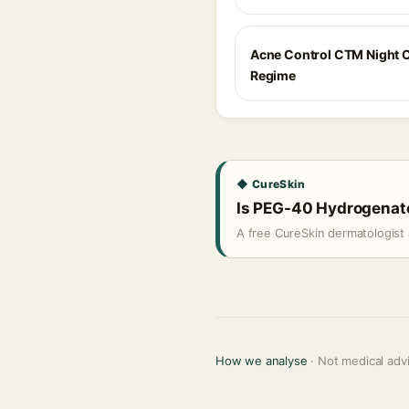
Acne Control CTM Night 
Regime
◆ CureSkin
Is PEG-40 Hydrogenated
A free CureSkin dermatologist 
How we analyse
· Not medical adv