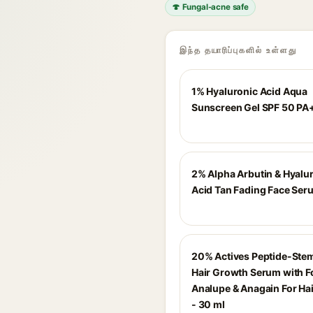
🍄 Fungal-acne safe
இந்த தயாரிப்புகளில் உள்ளது
1% Hyaluronic Acid Aqua
Sunscreen Gel SPF 50 P
2% Alpha Arbutin & Hyalu
Acid Tan Fading Face Seru
20% Actives Peptide-Stem
Hair Growth Serum with F
Analupe & Anagain For Ha
- 30 ml