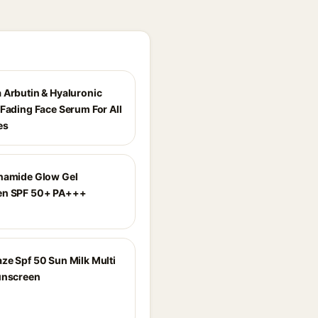
 Arbutin & Hyaluronic
 Fading Face Serum For All
es
namide Glow Gel
en SPF 50+ PA+++
ze Spf 50 Sun Milk Multi
unscreen