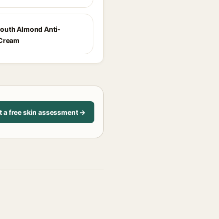
outh Almond Anti-
 Cream
t a free skin assessment →