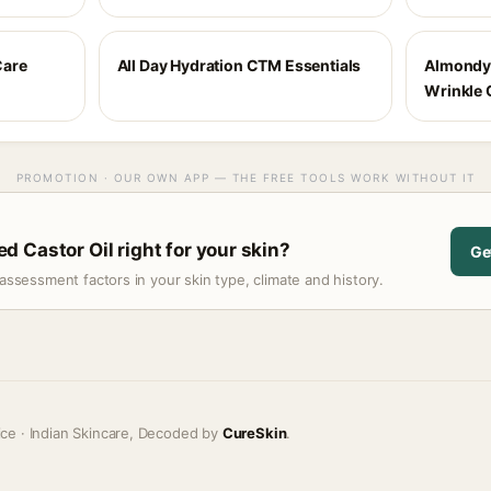
Care
All Day Hydration CTM Essentials
Almondy
Wrinkle
PROMOTION · OUR OWN APP — THE FREE TOOLS WORK WITHOUT IT
 Castor Oil right for your skin?
Ge
assessment factors in your skin type, climate and history.
ice · Indian Skincare, Decoded by
CureSkin
.