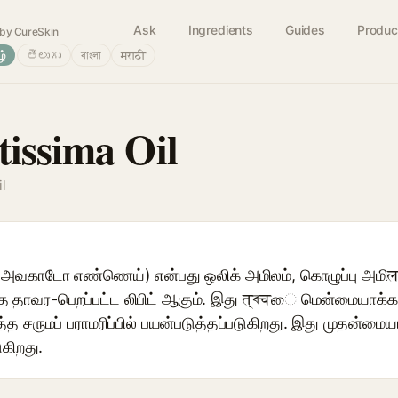
Ask
Ingredients
Guides
Produc
by CureSkin
ழ்
తెలుగు
বাংলা
मराठी
tissima Oil
l
 (அவகாடோ எண்ணெய்) என்பது ஒலிக் அமிலம், கொழுப்பு அமிलங்
த தாவர-பெறப்பட்ட லிபிட் ஆகும். இது त्বचை மென்மையாக்க, ஈ
த்த சருமப் பராமரிப்பில் பயன்படுத்தப்படுகிறது. இது முதன்மைய
கிறது.