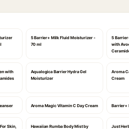
turizer
5 Barrier+ Milk Fluid Moisturizer -
5 Barrie
l
70 ml
with Avo
Ceramide
en with
Aqualogica Barrier Hydra Gel
Aroma Ca
ramides
Moisturizer
Cream
leanser
Aroma Magic Vitamin C Day Cream
Barrier+
For Skin,
Hawaiian Rumba Body Mist by
Just Her