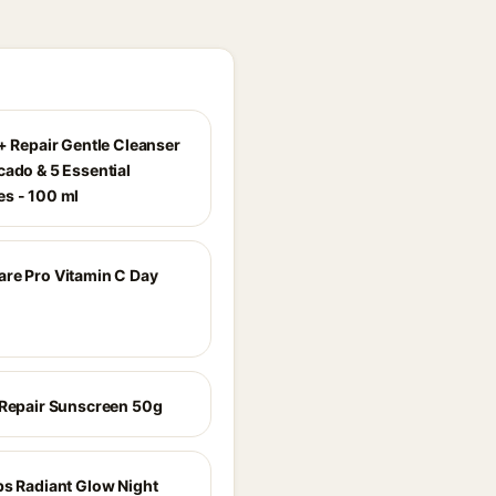
r+ Repair Gentle Cleanser
cado & 5 Essential
s - 100 ml
re Pro Vitamin C Day
 Repair Sunscreen 50g
bs Radiant Glow Night