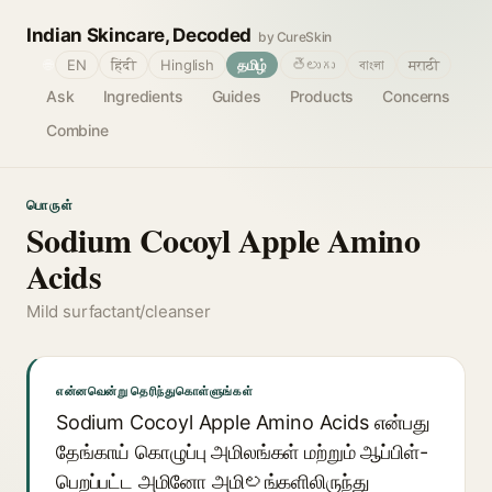
Indian Skincare, Decoded
by CureSkin
🌐
EN
हिंदी
Hinglish
தமிழ்
తెలుగు
বাংলা
मराठी
Ask
Ingredients
Guides
Products
Concerns
Combine
பொருள்
Sodium Cocoyl Apple Amino
Acids
Mild surfactant/cleanser
என்னவென்று தெரிந்துகொள்ளுங்கள்
Sodium Cocoyl Apple Amino Acids என்பது
தேங்காய் கொழுப்பு அமிலங்கள் மற்றும் ஆப்பிள்-
பெறப்பட்ட அமினோ அமிలங்களிலிருந்து