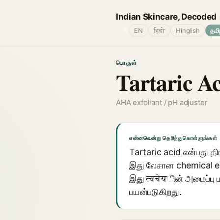
Indian Skincare, Decoded
🌐
EN
हिंदी
Hinglish
தமி
பொருள்
Tartaric A
AHA exfoliant / pH adjuster
என்னவென்று தெரிந்துகொள்ளுங்கள்
Tartaric acid என்பது த
இது லேசான chemical exf
இது त्वचेयின் அமைப்பு ம
பயன்படுகிறது.