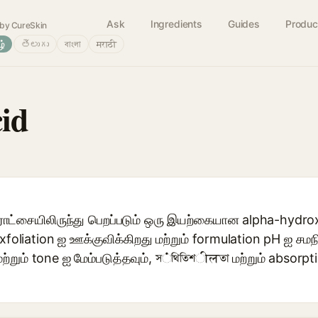
Ask
Ingredients
Guides
Produc
by CureSkin
ழ்
తెలుగు
বাংলা
मराठी
cid
ிராட்சையிலிருந்து பெறப்படும் ஒரு இயற்கையான alpha-hydro
oliation ஐ ஊக்குவிக்கிறது மற்றும் formulation pH ஐ சமந
ற்றும் tone ஐ மேம்படுத்தவும், স்থিতিশीलতা மற்றும் absorpti