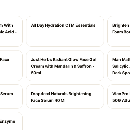
um With
All Day Hydration CTM Essentials
Brighten
ic Acid -
Foam Bo
 Face
Just Herbs Radiant Glow Face Gel
Man Matt
Cream with Mandarin & Saffron -
Salicyli
50ml
Dark Spo
g Serum
Dropdead Naturals Brightening
Vlcc Pro
Face Serum 40 Ml
50G Atfu
e Enzyme