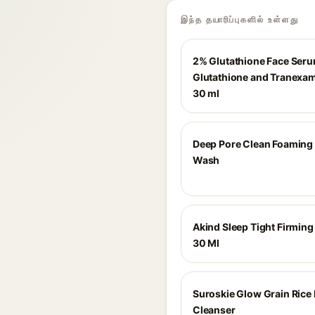
இந்த தயாரிப்புகளில் உள்ளது
2% Glutathione Face Ser
Glutathione and Tranexam
30 ml
Deep Pore Clean Foaming
Wash
Akind Sleep Tight Firmin
30 Ml
Suroskie Glow Grain Ric
Cleanser