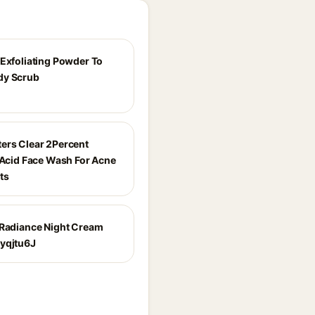
 Exfoliating Powder To
dy Scrub
ers Clear 2Percent
c Acid Face Wash For Acne
ts
 Radiance Night Cream
yqjtu6J