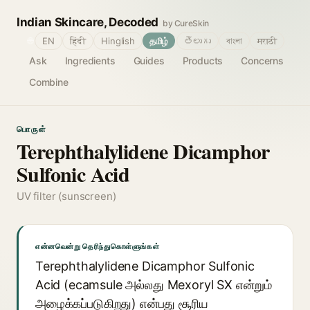
Indian Skincare, Decoded
by CureSkin
🌐
EN
हिंदी
Hinglish
தமிழ்
తెలుగు
বাংলা
मराठी
Ask
Ingredients
Guides
Products
Concerns
Combine
பொருள்
Terephthalylidene Dicamphor
Sulfonic Acid
UV filter (sunscreen)
என்னவென்று தெரிந்துகொள்ளுங்கள்
Terephthalylidene Dicamphor Sulfonic
Acid (ecamsule அல்லது Mexoryl SX என்றும்
அழைக்கப்படுகிறது) என்பது சூரிய