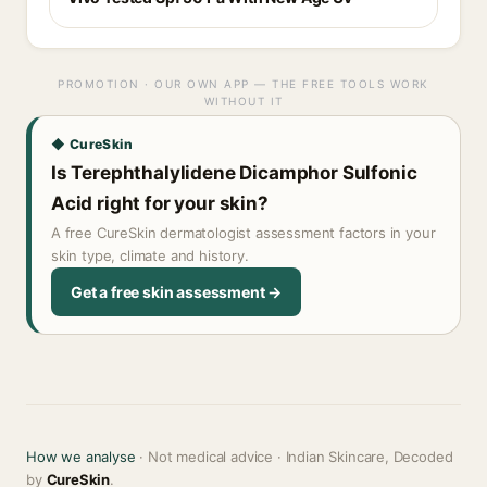
PROMOTION · OUR OWN APP — THE FREE TOOLS WORK
WITHOUT IT
◆ CureSkin
Is Terephthalylidene Dicamphor Sulfonic
Acid right for your skin?
A free CureSkin dermatologist assessment factors in your
skin type, climate and history.
Get a free skin assessment →
How we analyse
· Not medical advice · Indian Skincare, Decoded
by
CureSkin
.