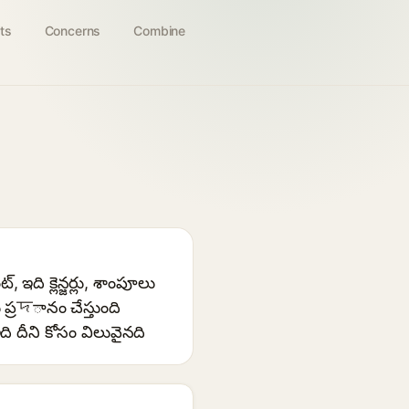
ts
Concerns
Combine
ఇది క్లెన్జర్లు, శాంపూలు
ప్రদానం చేస్తుంది
ది దీని కోసం విలువైనది