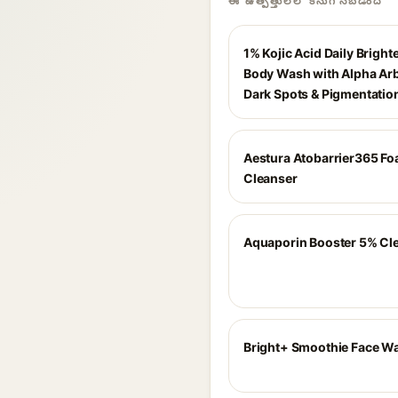
ఈ ఉత్పత్తులలో కనుగొనబడింది
1% Kojic Acid Daily Bright
Body Wash with Alpha Arb
Dark Spots & Pigmentatio
Aestura Atobarrier365 F
Cleanser
Aquaporin Booster 5% Cl
Bright+ Smoothie Face W