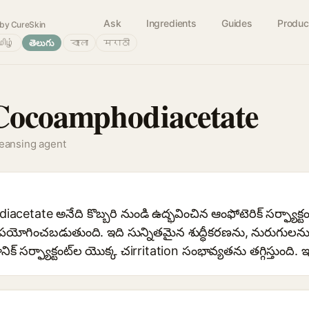
Ask
Ingredients
Guides
Produc
by CureSkin
ிழ்
తెలుగు
বাংলা
मराठी
Cocoamphodiacetate
leansing agent
te అనేది కొబ్బరి నుండి ఉద్భవించిన ఆంఫోటెరిక్ సర్ఫ్యాక్టంట్, 
యోగించబడుతుంది. ఇది సున్నితమైన శుద్ధీకరణను, నురుగులను 
సర్ఫ్యాక్టంట్‌ల యొక్క చirritation సంభావ్యతను తగ్గిస్తుంది. ఇ