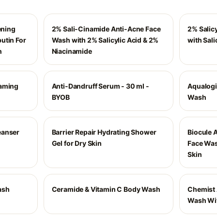
ening
2% Sali-Cinamide Anti-Acne Face
2% Salic
utin For
Wash with 2% Salicylic Acid & 2%
with Sali
n
Niacinamide
oaming
Anti-Dandruff Serum - 30 ml -
Aqualogi
BYOB
Wash
eanser
Barrier Repair Hydrating Shower
Biocule 
Gel for Dry Skin
Face Was
Skin
ash
Ceramide & Vitamin C Body Wash
Chemist 
Wash Wi