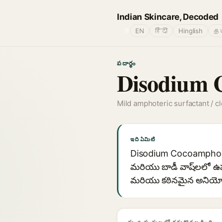
Indian Skincare, Decoded
🌐
EN
हिंदी
Hinglish
தம
పదార్థం
Disodium 
Mild amphoteric surfactant / c
ఇది ఏమిటి
Disodium Cocoamphodiaceta
మరియు బాడీ వాష్‌లలో ఉప
మరియు కఠినమైన అనియోనిక్ 