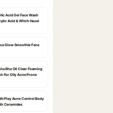
ylic Acid Gel Face Wash
cylic Acid & Witch Hazel
ca Glow Smoothie Face
Aha Bha Oil Clear Foaming
h For Oily Acne Prone
At Play Acne Control Body
th Ceramides