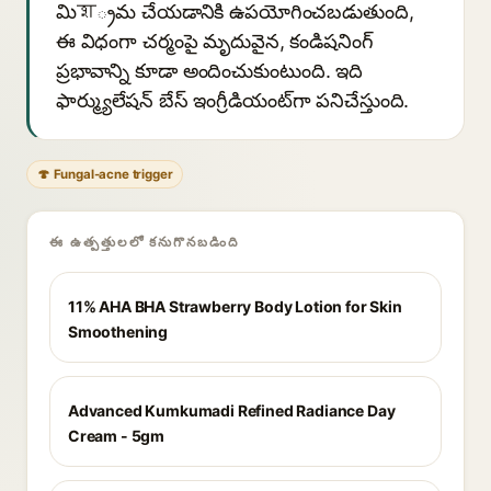
మిश్రమ చేయడానికి ఉపయోగించబడుతుంది,
ఈ విధంగా చర్మంపై మృదువైన, కండిషనింగ్
ప్రభావాన్ని కూడా అందించుకుంటుంది. ఇది
ఫార్మ్యులేషన్ బేస్ ఇంగ్రీడియంట్‌గా పనిచేస్తుంది.
🍄 Fungal-acne trigger
ఈ ఉత్పత్తులలో కనుగొనబడింది
11% AHA BHA Strawberry Body Lotion for Skin
Smoothening
Advanced Kumkumadi Refined Radiance Day
Cream - 5gm