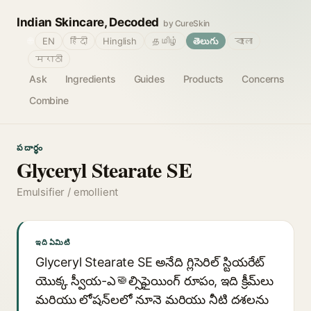
Indian Skincare, Decoded
by CureSkin
🌐
EN
हिंदी
Hinglish
தமிழ்
తెలుగు
বাংলা
मराठी
Ask
Ingredients
Guides
Products
Concerns
Combine
పదార్థం
Glyceryl Stearate SE
Emulsifier / emollient
ఇది ఏమిటి
Glyceryl Stearate SE అనేది గ్లిసెరిల్ స్టియరేట్
యొక్క స్వీయ-ఎමల్సిఫైయింగ్ రూపం, ఇది క్రీమ్‌లు
మరియు లోషన్‌లలో నూనె మరియు నీటి దశలను