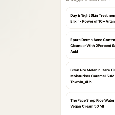
ఈ ఉత్పత్తులలో కనుగొనబడింది
Day & Night Skin Treatmen
Elixir - Power of 10+ Vita
Epure Derma Acne Contro
Cleanser With 2Percent Sa
Acid
Brwn Pro Melanin Care Ti
Moisturiser Caramel 50M
Tnwnlu_4Ub
The Face Shop Rice Water 
Vegan Cream 50 Ml