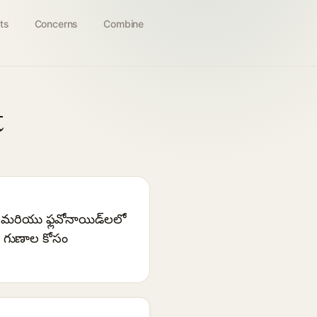
ts
Concerns
Combine
t
సహా) మరియు ఫ్లవోనాయిడ్‌లలో
గ్ గుణాల కోసం