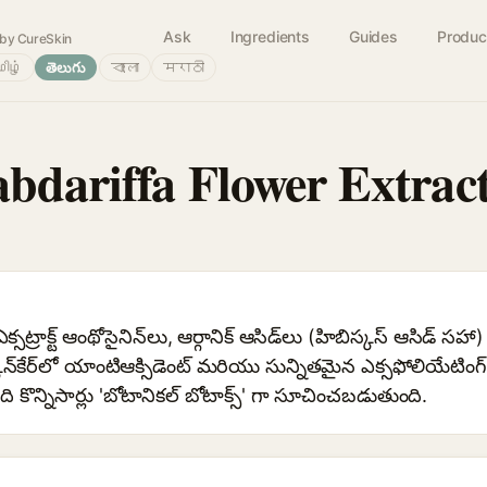
Ask
Ingredients
Guides
Produc
by CureSkin
ிழ்
తెలుగు
বাংলা
मराठी
abdariffa Flower Extrac
 ఎక్సట్రాక్ట్ ఆంథోసైనిన్‌లు, ఆర్గానిక్ ఆసిడ్‌లు (హిబిస్కస్ ఆసిడ్ 
ిన్‌కేర్‌లో యాంటిఆక్సిడెంట్ మరియు సున్నితమైన ఎక్సఫోలియేటిం
ొన్నిసార్లు 'బోటానికల్ బోటాక్స్' గా సూచించబడుతుంది.