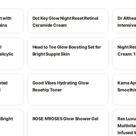
t with
Dot Key Glow Night Reset Retinol
Dr Althe
mins
Ceramide Cream
Intensiv
l
Head to Toe Glow Boosting Set for
Night Re
licylic
Bright Supple Skin
Cream: 1
nted
Good Vibes Hydrating Glow
Kama Ay
l
Rosehip Toner
Smoothin
Bright
ROSE N'ROSES Glow Shower Gel
Ras Luxu
Multivit
Infused 