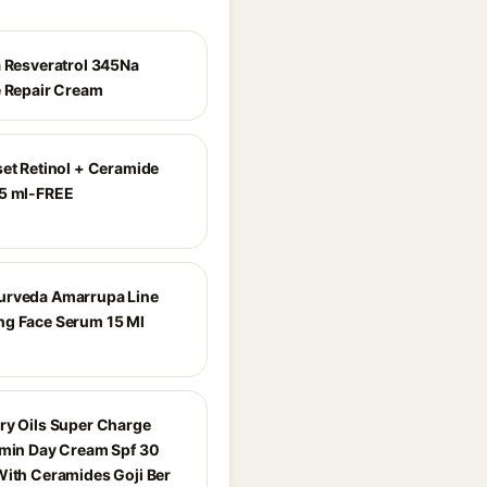
a Resveratrol 345Na
e Repair Cream
set Retinol + Ceramide
5 ml-FREE
urveda Amarrupa Line
g Face Serum 15 Ml
ry Oils Super Charge
amin Day Cream Spf 30
With Ceramides Goji Ber