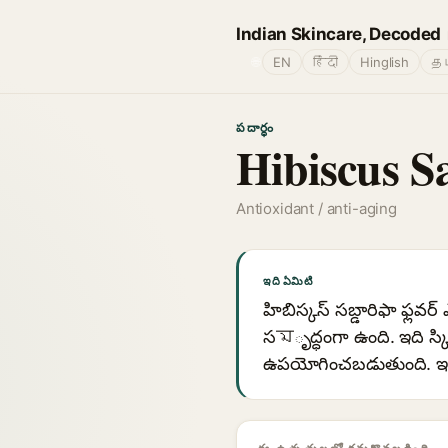
Indian Skincare, Decoded
🌐
EN
हिंदी
Hinglish
தம
పదార్థం
Hibiscus S
Antioxidant / anti-aging
ఇది ఏమిటి
హిబిస్కస్ సబ్డారిఫా ఫ్లవర్
సমృద్ధంగా ఉంది. ఇది స్క
ఉపయోగించబడుతుంది. ఇది క